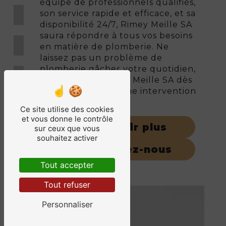
équipe de professionnels qualifiés,
son service rapide et efficace, et sa
disponibilité 24/7, Rimey Meille SA
saura répondre à tous vos besoins
en matière de plomberie. Ne
laissez pas un problème de
plomberie gâcher votre quotidien,
faites appel à Rimey Meille SA dès
maintenant pour une intervention
rapide et de qualité.
Ce site utilise des cookies
et vous donne le contrôle
En savoir plus
sur ceux que vous
souhaitez activer
Contactez-nous
Tout accepter
Tout refuser
Personnaliser