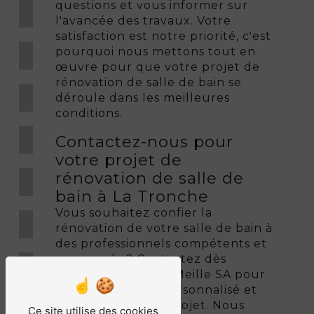
questions et vous informer sur
l'avancée des travaux. Votre
satisfaction est notre priorité, c'est
pourquoi nous mettons tout en
œuvre pour que votre projet de
rénovation de salle de bain se
déroule dans les meilleures
conditions.
Contactez-nous pour
votre projet de
rénovation de salle de
bain à La Tronche
Vous souhaitez confier la
rénovation de votre salle de bain à
des professionnels compétents et
passionnés ? Contactez dès
maintenant Rimey Meille SA pour
obtenir un devis personnalisé et
discuter de votre projet. Nous
Ce site utilise des cookies