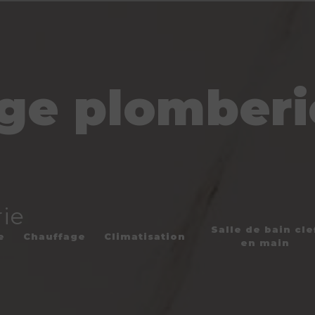
e plomberi
ie
Salle de bain cle
e
Chauffage
Climatisation
en main