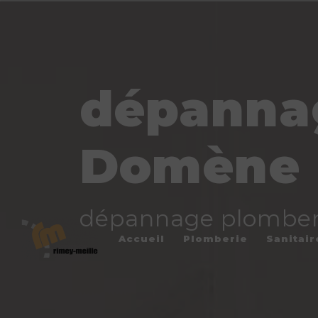
Panneau de gestion des cookies
dépannag
Domène
dépannage plomber
Accueil
Plomberie
Sanitair