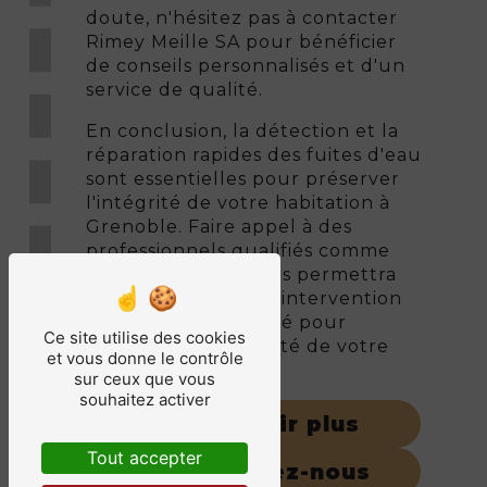
doute, n'hésitez pas à contacter
Rimey Meille SA pour bénéficier
de conseils personnalisés et d'un
service de qualité.
En conclusion, la détection et la
réparation rapides des fuites d'eau
sont essentielles pour préserver
l'intégrité de votre habitation à
Grenoble. Faire appel à des
professionnels qualifiés comme
Rimey Meille SA vous permettra
de bénéficier d'une intervention
efficace et de qualité pour
Ce site utilise des cookies
garantir la tranquillité de votre
et vous donne le contrôle
foyer.
sur ceux que vous
souhaitez activer
En savoir plus
Tout accepter
Contactez-nous